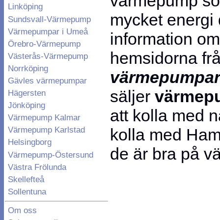
värmepump som
Linköping
mycket energi d
Sundsvall-Värmepump
Värmepumpar i Umeå
information om
Örebro-Värmepump
hemsidorna frå
Västerås-Värmepump
Norrköping
värmepumpa
Gävles värmepumpar
säljer
värmep
Hägersten
Jönköping
att kolla med 
Värmepump Kalmar
kolla med Ham
Värmepump Karlstad
Helsingborg
de är bra på 
Värmepump-Östersund
Västra Frölunda
Skellefteå
Sollentuna
Om oss