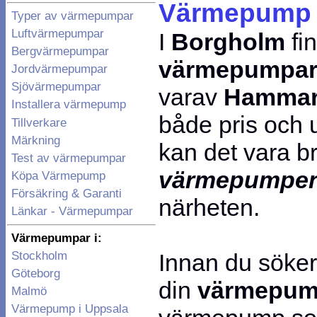
Värmepump 
Typer av värmepumpar
Luftvärmepumpar
I
Borgholm
fi
Bergvärmepumpar
värmepumpa
Jordvärmepumpar
Sjövärmepumpar
varav
Hammar
Installera värmepump
både pris och
Tillverkare
Märkning
kan det vara br
Test av värmepumpar
värmepumpe
Köpa Värmepump
Försäkring & Garanti
närheten.
Länkar - Värmepumpar
Värmepumpar i:
Innan du söke
Stockholm
Göteborg
din
värmepu
Malmö
Värmepump i Uppsala