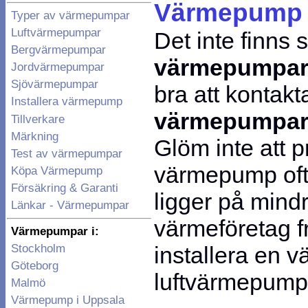
Värmepump i
Typer av värmepumpar
Luftvärmepumpar
Det inte finns
Bergvärmepumpar
värmepumpa
Jordvärmepumpar
Sjövärmepumpar
bra att kontakt
Installera värmepump
värmepumpa
Tillverkare
Märkning
Glöm inte att p
Test av värmepumpar
värmepump ofta
Köpa Värmepump
Försäkring & Garanti
ligger på mindr
Länkar - Värmepumpar
värmeföretag f
Värmepumpar i:
installera en 
Stockholm
Göteborg
luftvärmepump
Malmö
Värmepump i Uppsala