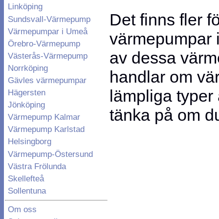
Linköping
Det finns fler 
Sundsvall-Värmepump
Värmepumpar i Umeå
värmepumpar i
Örebro-Värmepump
av dessa värm
Västerås-Värmepump
Norrköping
handlar om vä
Gävles värmepumpar
lämpliga typer
Hägersten
Jönköping
tänka på om du
Värmepump Kalmar
Värmepump Karlstad
Helsingborg
Värmepump-Östersund
Västra Frölunda
Skellefteå
Sollentuna
Om oss